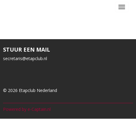
Toggle 
STUUR EEN MAIL
siraterces
@etapclub.nl
© 2026 Etapclub Nederland
Powered by e-Captain.nl