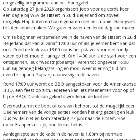
en gezellig programma aan het Haringvliet.
Op zaterdag 27 juni 2026 organiseert Joop voor de derde keer
een dagje bij WSV de Hitsert in Zuid-Beijerland om zoveel
mogelijk Etap boten en hun eigenaren met het mooie Haringvliet
te laten kennismaken. We gaan er weer een leuke dag van maken.
Om te beginnen verzamelen we in de haven van de Hitsert in Zuid
Beijerland dat kan al vanaf 12:00 uur of als je eerder bent kan dat
ook. Rond de klok van 13:00 uur is het palaver voor een rondje
varen op het mooie Haringvliet. Om 14:00 uur is de start voor een
ontspannen, leuk "wedstrijdbaantje" varen tot ongeveer 16:00
uur. Bij genoeg belangstelling en mooi weer is er nog tijd om
even te suppen. Sups zijn aanwezig in de haven.
Rond 17:00 uur wordt de BBQ aangestoken voor de Amerikaanse
BBQ, een feest op zich. Iedereen kan iets meenemen voor op of
bij de BBQ. Drank kan gekocht worden in de kantine.
Overnachten in de boot of caravan behoort tot de mogelijkheden.
Deelnemers van de vorige edities vonden het erg gezellig en leuk.
Dus twijfel niet en kom zaterdag 27 juni naar de Hitsert. Hoe
meer Etappers er zijn, hoe leuker het is.
Aanlegdiepte aan de kade in de haven is 1,80m bij normale