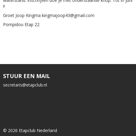
waterstand. Inschrijven doe je met onderstaande knop. Tot in juni
!!
Groet Joop Kingma kingmajoop43@gmail.com
Pompidou Etap 22
STUUR EEN MAIL
siraterces
@etapclub.nl
© 2026 Etapclub Nederland